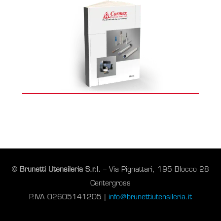
©
Brunetti Utensileria S.r.l.
– Via Pignattari, 195 Blocco 28
Centergross
P.IVA 02605141205 |
info@brunettiutensileria.it